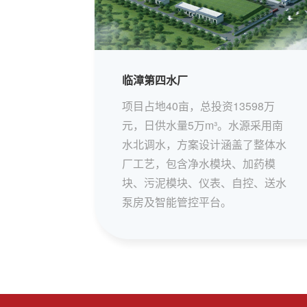
临漳第四水厂
项目占地40亩，总投资13598万
元，日供水量5万m³。水源采用南
水北调水，方案设计涵盖了整体水
厂工艺，包含净水模块、加药模
块、污泥模块、仪表、自控、送水
泵房及智能管控平台。