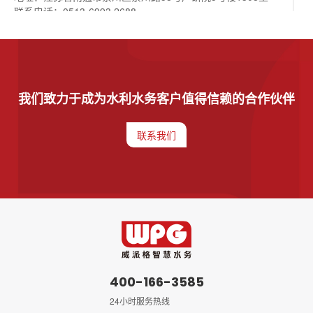
联系电话：
0513-6993 2688
邮编：226000
邮箱：
4001663585@shwpg.com
天津分公司
我们致力于成为水利水务客户值得信赖的合作伙伴
地址：天津市河西区黑牛城道与洞庭路交口中海财富中心15
层01-02室
联系电话：
022-8159 1854
联系我们
邮编：300042
邮箱：
wapwag@163.com
滨海分公司
地址：天津市河西区黑牛城道与洞庭路交口中海财富中心15
层03-04室
联系电话：
022-8159 1854
邮编：300042
邮箱：
wapwag@163.com
400-166-3585
24小时服务热线