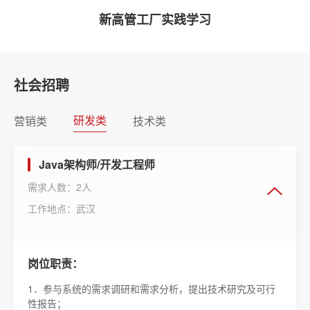
校园招聘新员工入职理论培训
新高管工厂实践学习
华北大区精英培训
经理开年培训
社会招聘
研发类
营销类
技术类
Java架构师/开发工程师
需求人数：2人
工作地点：武汉
岗位职责：
1．参与系统的需求调研和需求分析，提出技术研究及可行
性报告；