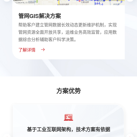
管网GIS解决方案
漏
展
帮助客户建立管网数据长效动态更新维护机制，实现
以
度
管网资源全面开放共享，运维业务高效监管，应用数
撑
据综合分析辅助客户科学决策。
的
了解详情
了
方案优势
联网架构，技术方案有依据
引领行业智慧化