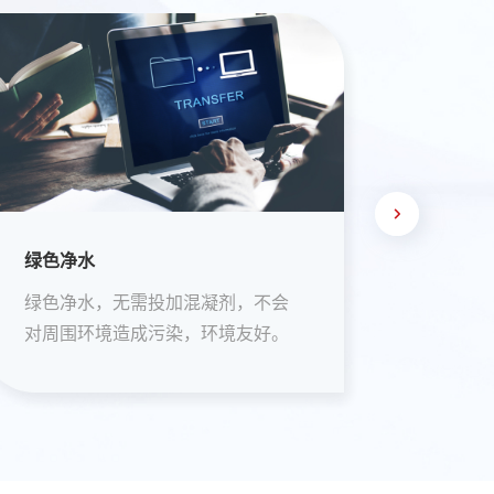
节能经济
运维省
虹吸产水，运行经济。
全自动
少人值